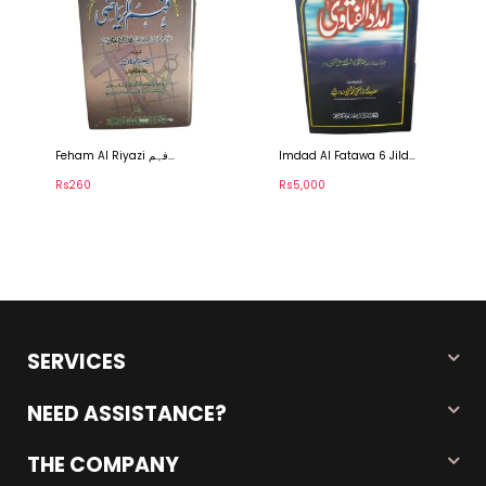
Imdad Al Fatawa 6 Jild
Feham Al Riyazi فہم
امداد الفتاوی 6 جلد
الریاضی
Rs260
Rs5,000
SERVICES
NEED ASSISTANCE?
THE COMPANY