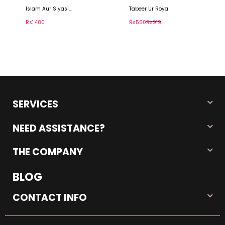
Tabeer Ur Roya
Naseem Hidayat Ke
Jhonke نسیم ہدایت کے
جھونکے
Rs550
Rs919
Rs1,050
Rs1,400
SERVICES
NEED ASSISTANCE?
THE COMPANY
BLOG
CONTACT INFO