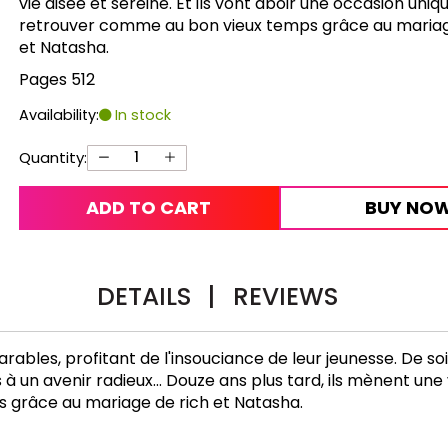
vie aisée et sereine. Et ils vont aboir une occasion uniq
retrouver comme au bon vieux temps grâce au mariag
et Natasha.
Pages 512
Availability:
In stock
Quantity:
ADD TO CART
BUY NO
DETAILS
|
REVIEWS
éparables, profitant de l'insouciance de leur jeunesse. De
s à un avenir radieux... Douze ans plus tard, ils mènent une 
 grâce au mariage de rich et Natasha.