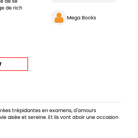
ue de se
e de rich
Mega Books
W
 soirées trépidantes en examens, d'amours
vie aisée et sereine. Et ils vont aboir une occasion