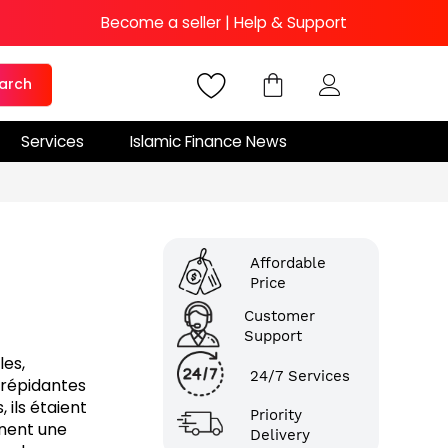
Become a seller
|
Help & Support
arch
Services
Islamic Finance News
Affordable
Price
Customer
Support
les,
24/7 Services
 trépidantes
 ils étaient
Priority
ènent une
Delivery